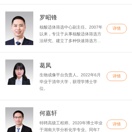
罗昭锋
核酸适体筛选中心副主任。2007年
详情
以来，专注于从事核酸适体筛选方
法研究。建立了多种快速筛选方...
葛凤
生物成像平台负责人。2022年6月
详情
毕业于清华大学，获理学博士学
位。
何嘉轩
特聘高级工程师。2020年博士毕业
详情
于湖南大学分析化学专业。同年7