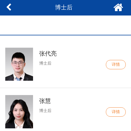
博士后
张代亮
博士后
详情
张慧
博士后
详情