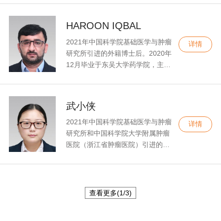
大学医学博...
HAROON IQBAL
2021年中国科学院基础医学与肿瘤
详情
研究所引进的外籍博士后。2020年
12月毕业于东吴大学药学院，主修
医学（Pharmaceutics）。他主要
从事的研Dev...
武小侠
2021年中国科学院基础医学与肿瘤
详情
研究所和中国科学院大学附属肿瘤
医院（浙江省肿瘤医院）引进的博
士后。主要研究方向为基于纳米技
术的癌症诊...
查看更多(1/3)