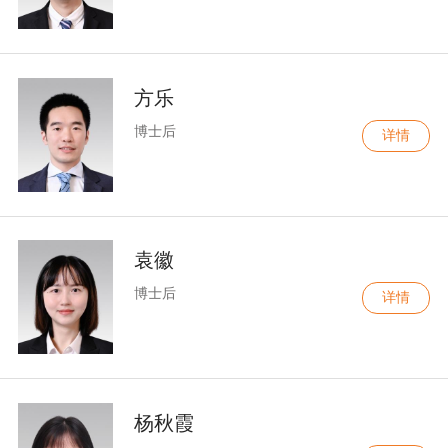
方乐
博士后
详情
袁徽
博士后
详情
杨秋霞