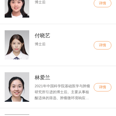
博士后
详情
付晓艺
博士后
详情
林爱兰
2021年中国科学院基础医学与肿瘤
详情
研究所引进的博士后。主要从事核
酸适体的筛选、肿瘤微环境响应纳
米光敏剂、诊疗一体化纳米平台等
方面的研究...