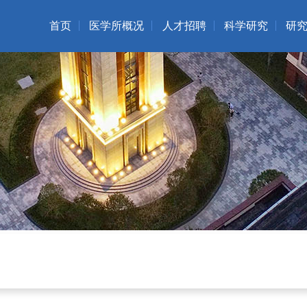
首页
医学所概况
人才招聘
科学研究
研
机构简介
招聘公告
科研成果
现任领导
服务指南
科研平台
所长致辞
国际合作
人才队伍
科研动态
院所风貌
科学实验中心
组织架构
核酸适体数据库
年鉴
核酸适体筛选中心