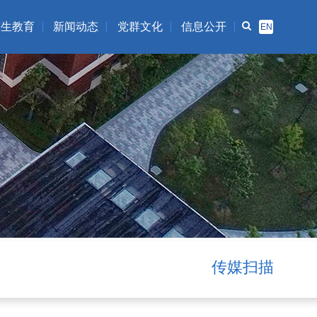
究生教育
新闻动态
党群文化
信息公开
EN
概况
通知公告
党群动态
工作管理办法
招生信息
新闻资讯
主题教育
公开指南
学子风采
公开目录
下载中心
公开申请表
学术交流
预算决算年度报告
全文检索
招标采购
联系方式
资源下载
传媒扫描